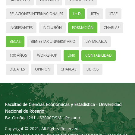
RELACIONES INTERNACIONALES
I + D
IITEA
IITAE
INGRESANTES
INCLUSIÓN
FORMACIÓN
CHARLAS
BECAS
BIENESTAR UNIVERSITARIO
LEY MICAELA
100 AÑOS
WORKSHOP
UNR
CONTABILIDAD
DEBATES
OPINIÓN
CHARLAS
LIBROS
Facultad de Ciencias Económicas y Estadística - Universidad
Nacional de Rosario
Bv. Oroño 1261 - S2000DSM - Rosario
Copyright © 2021. All Rights Reserved.