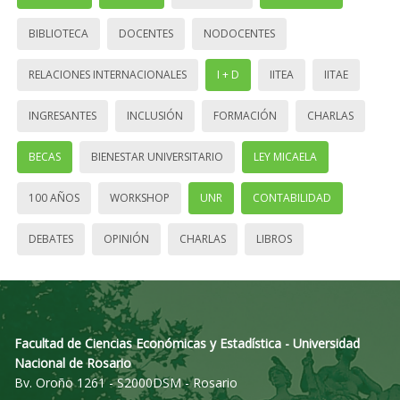
BIBLIOTECA
DOCENTES
NODOCENTES
RELACIONES INTERNACIONALES
I + D
IITEA
IITAE
INGRESANTES
INCLUSIÓN
FORMACIÓN
CHARLAS
BECAS
BIENESTAR UNIVERSITARIO
LEY MICAELA
100 AÑOS
WORKSHOP
UNR
CONTABILIDAD
DEBATES
OPINIÓN
CHARLAS
LIBROS
Facultad de Ciencias Económicas y Estadística - Universidad
Nacional de Rosario
Bv. Oroño 1261 - S2000DSM - Rosario