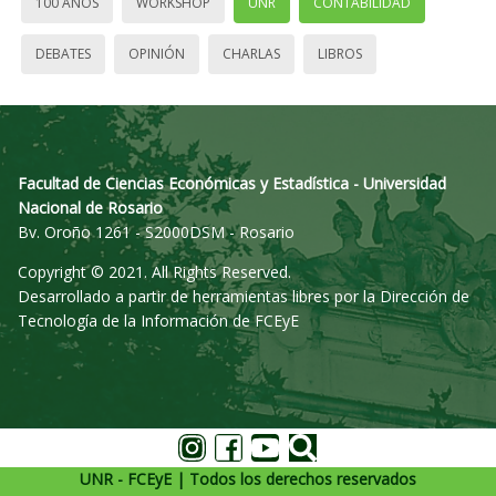
100 AÑOS
WORKSHOP
UNR
CONTABILIDAD
DEBATES
OPINIÓN
CHARLAS
LIBROS
Facultad de Ciencias Económicas y Estadística - Universidad
Nacional de Rosario
Bv. Oroño 1261 - S2000DSM - Rosario
Copyright © 2021. All Rights Reserved.
Desarrollado a partir de herramientas libres por la Dirección de
Tecnología de la Información de FCEyE
UNR - FCEyE | Todos los derechos reservados