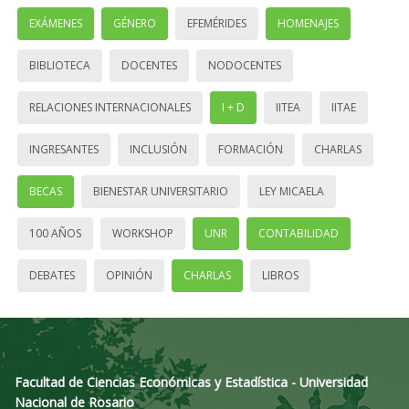
EXÁMENES
GÉNERO
EFEMÉRIDES
HOMENAJES
BIBLIOTECA
DOCENTES
NODOCENTES
RELACIONES INTERNACIONALES
I + D
IITEA
IITAE
INGRESANTES
INCLUSIÓN
FORMACIÓN
CHARLAS
BECAS
BIENESTAR UNIVERSITARIO
LEY MICAELA
100 AÑOS
WORKSHOP
UNR
CONTABILIDAD
DEBATES
OPINIÓN
CHARLAS
LIBROS
Facultad de Ciencias Económicas y Estadística - Universidad
Nacional de Rosario