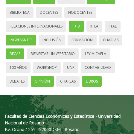
BIBLIOTECA
DOCENTES
NODOCENTES
RELACIONES INTERNACIONALES
I + D
IITEA
IITAE
INGRESANTES
INCLUSIÓN
FORMACIÓN
CHARLAS
BECAS
BIENESTAR UNIVERSITARIO
LEY MICAELA
100 AÑOS
WORKSHOP
UNR
CONTABILIDAD
DEBATES
OPINIÓN
CHARLAS
LIBROS
Facultad de Ciencias Económicas y Estadística - Universidad
Nacional de Rosario
Bv. Oroño 1261 - S2000DSM - Rosario