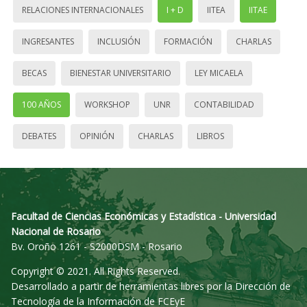
RELACIONES INTERNACIONALES
I + D
IITEA
IITAE
INGRESANTES
INCLUSIÓN
FORMACIÓN
CHARLAS
BECAS
BIENESTAR UNIVERSITARIO
LEY MICAELA
100 AÑOS
WORKSHOP
UNR
CONTABILIDAD
DEBATES
OPINIÓN
CHARLAS
LIBROS
Facultad de Ciencias Económicas y Estadística - Universidad
Nacional de Rosario
Bv. Oroño 1261 - S2000DSM - Rosario
Copyright © 2021. All Rights Reserved.
Desarrollado a partir de herramientas libres por la Dirección de
Tecnología de la Información de FCEyE