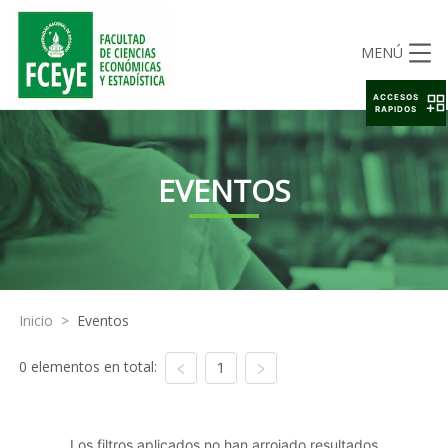
MENÚ
ACCESOS
RAPIDOS
EVENTOS
Inicio
>
Eventos
0 elementos en total:
1
Los filtros aplicados no han arrojado resultados