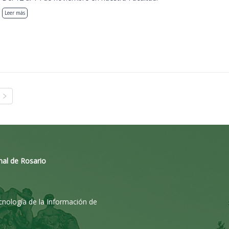
Leer más
nal de Rosario
ecnología de la Información de