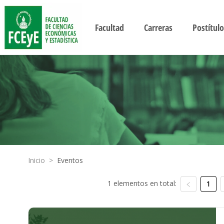
Facultad
Carreras
Postítulo
Inicio
>
Eventos
1 elementos en total:
1