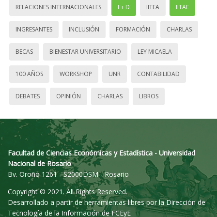
RELACIONES INTERNACIONALES
I + D
IITEA
IITAE
INGRESANTES
INCLUSIÓN
FORMACIÓN
CHARLAS
BECAS
BIENESTAR UNIVERSITARIO
LEY MICAELA
100 AÑOS
WORKSHOP
UNR
CONTABILIDAD
DEBATES
OPINIÓN
CHARLAS
LIBROS
Facultad de Ciencias Económicas y Estadística - Universidad
Nacional de Rosario
Bv. Oroño 1261 - S2000DSM - Rosario
Copyright © 2021. All Rights Reserved.
Desarrollado a partir de herramientas libres por la Dirección de
Tecnología de la Información de FCEyE