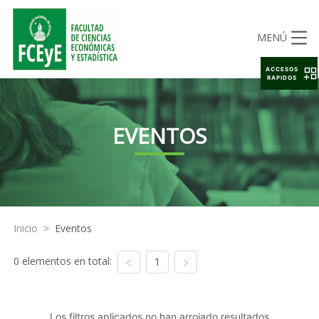
MENÚ
ACCESOS
RAPIDOS
EVENTOS
Inicio
>
Eventos
0 elementos en total:
1
Los filtros aplicados no han arrojado resultados