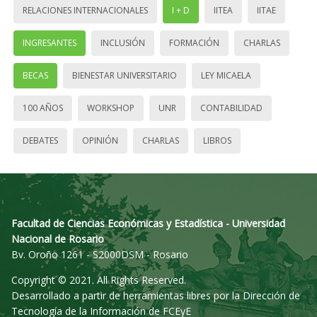
RELACIONES INTERNACIONALES
I + D
IITEA
IITAE
INGRESANTES
INCLUSIÓN
FORMACIÓN
CHARLAS
BECAS
BIENESTAR UNIVERSITARIO
LEY MICAELA
100 AÑOS
WORKSHOP
UNR
CONTABILIDAD
DEBATES
OPINIÓN
CHARLAS
LIBROS
Facultad de Ciencias Económicas y Estadística - Universidad
Nacional de Rosario
Bv. Oroño 1261 - S2000DSM - Rosario
Copyright © 2021. All Rights Reserved.
Desarrollado a partir de herramientas libres por la Dirección de
Tecnología de la Información de FCEyE