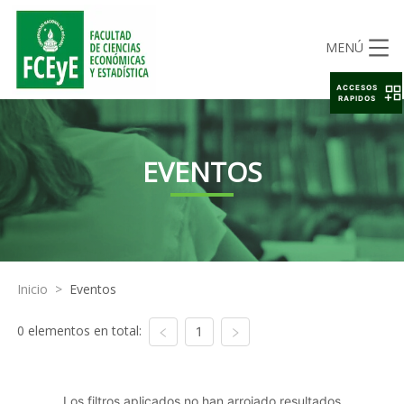
MENÚ
ACCESOS
RAPIDOS
EVENTOS
Inicio
>
Eventos
0 elementos en total:
1
Los filtros aplicados no han arrojado resultados