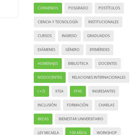
CONVENIOS
POSGRADO
POSTÍTULOS
CIENCIA Y TECNOLOGÍA
INSTITUCIONALES
CURSOS
INGRESO
GRADUADOS
EXÁMENES
GÉNERO
EFEMÉRIDES
HOMENAJES
BIBLIOTECA
DOCENTES
NODOCENTES
RELACIONES INTERNACIONALES
I + D
IITEA
IITAE
INGRESANTES
INCLUSIÓN
FORMACIÓN
CHARLAS
BECAS
BIENESTAR UNIVERSITARIO
LEY MICAELA
100 AÑOS
WORKSHOP