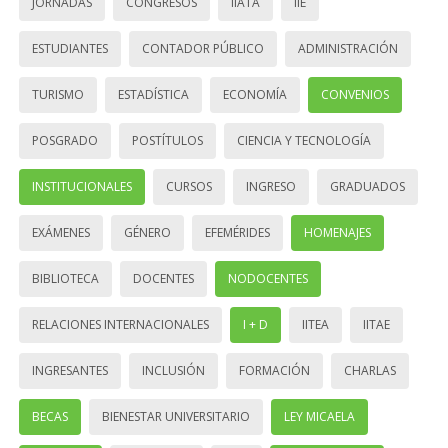
JORNADAS
CONGRESOS
IIATA
IIE
ESTUDIANTES
CONTADOR PÚBLICO
ADMINISTRACIÓN
TURISMO
ESTADÍSTICA
ECONOMÍA
CONVENIOS
POSGRADO
POSTÍTULOS
CIENCIA Y TECNOLOGÍA
INSTITUCIONALES
CURSOS
INGRESO
GRADUADOS
EXÁMENES
GÉNERO
EFEMÉRIDES
HOMENAJES
BIBLIOTECA
DOCENTES
NODOCENTES
RELACIONES INTERNACIONALES
I + D
IITEA
IITAE
INGRESANTES
INCLUSIÓN
FORMACIÓN
CHARLAS
BECAS
BIENESTAR UNIVERSITARIO
LEY MICAELA