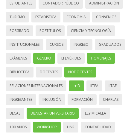
ESTUDIANTES
CONTADOR PÚBLICO
ADMINISTRACIÓN
TURISMO
ESTADÍSTICA
ECONOMÍA
CONVENIOS
POSGRADO
POSTÍTULOS
CIENCIA Y TECNOLOGÍA
INSTITUCIONALES
CURSOS
INGRESO
GRADUADOS
EXÁMENES
GÉNERO
EFEMÉRIDES
HOMENAJES
BIBLIOTECA
DOCENTES
NODOCENTES
RELACIONES INTERNACIONALES
I + D
IITEA
IITAE
INGRESANTES
INCLUSIÓN
FORMACIÓN
CHARLAS
BECAS
BIENESTAR UNIVERSITARIO
LEY MICAELA
100 AÑOS
WORKSHOP
UNR
CONTABILIDAD