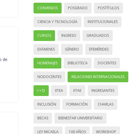
CONVENIOS
POSGRADO
POSTÍTULOS
CIENCIA Y TECNOLOGÍA
INSTITUCIONALES
CURSOS
INGRESO
GRADUADOS
EXÁMENES
GÉNERO
EFEMÉRIDES
o de
HOMENAJES
BIBLIOTECA
DOCENTES
NODOCENTES
RELACIONES INTERNACIONALES
I + D
IITEA
IITAE
INGRESANTES
INCLUSIÓN
FORMACIÓN
CHARLAS
BECAS
BIENESTAR UNIVERSITARIO
LEY MICAELA
100 AÑOS
WORKSHOP