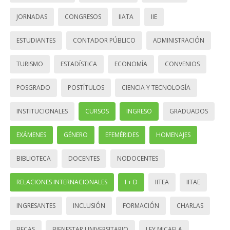
JORNADAS
CONGRESOS
IIATA
IIE
ESTUDIANTES
CONTADOR PÚBLICO
ADMINISTRACIÓN
TURISMO
ESTADÍSTICA
ECONOMÍA
CONVENIOS
POSGRADO
POSTÍTULOS
CIENCIA Y TECNOLOGÍA
INSTITUCIONALES
CURSOS
INGRESO
GRADUADOS
EXÁMENES
GÉNERO
EFEMÉRIDES
HOMENAJES
BIBLIOTECA
DOCENTES
NODOCENTES
RELACIONES INTERNACIONALES
I + D
IITEA
IITAE
INGRESANTES
INCLUSIÓN
FORMACIÓN
CHARLAS
BECAS
BIENESTAR UNIVERSITARIO
LEY MICAELA