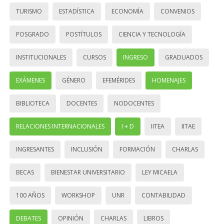
TURISMO
ESTADÍSTICA
ECONOMÍA
CONVENIOS
POSGRADO
POSTÍTULOS
CIENCIA Y TECNOLOGÍA
INSTITUCIONALES
CURSOS
INGRESO
GRADUADOS
EXÁMENES
GÉNERO
EFEMÉRIDES
HOMENAJES
BIBLIOTECA
DOCENTES
NODOCENTES
RELACIONES INTERNACIONALES
I + D
IITEA
IITAE
INGRESANTES
INCLUSIÓN
FORMACIÓN
CHARLAS
BECAS
BIENESTAR UNIVERSITARIO
LEY MICAELA
100 AÑOS
WORKSHOP
UNR
CONTABILIDAD
DEBATES
OPINIÓN
CHARLAS
LIBROS