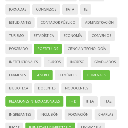
JORNADAS
CONGRESOS
IIATA
IIE
ESTUDIANTES
CONTADOR PÚBLICO
ADMINISTRACIÓN
TURISMO
ESTADÍSTICA
ECONOMÍA
CONVENIOS
POSGRADO
POSTÍTULOS
CIENCIA Y TECNOLOGÍA
INSTITUCIONALES
CURSOS
INGRESO
GRADUADOS
EXÁMENES
GÉNERO
EFEMÉRIDES
HOMENAJES
BIBLIOTECA
DOCENTES
NODOCENTES
RELACIONES INTERNACIONALES
I + D
IITEA
IITAE
INGRESANTES
INCLUSIÓN
FORMACIÓN
CHARLAS
BECAS
BIENESTAR UNIVERSITARIO
LEY MICAELA