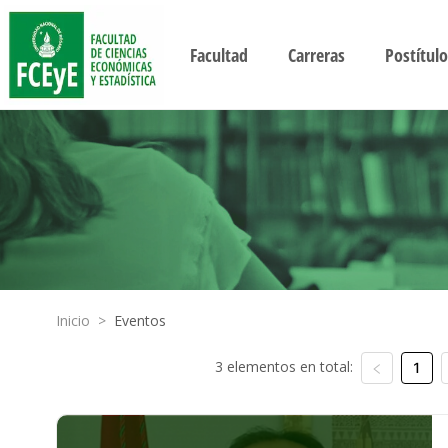
Facultad
Carreras
Postítulo
Inicio
>
Eventos
3 elementos en total:
1