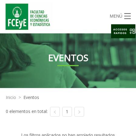
MENÚ
ACCESOS
RAPIDOS
EVENTOS
Inicio
>
Eventos
0 elementos en total:
1
Los filtros aplicados no han arrojado resultados