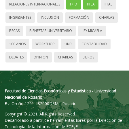
RELACIONES INTERNACIONALES
I + D
IITEA
IITAE
INGRESANTES
INCLUSIÓN
FORMACIÓN
CHARLAS
BECAS
BIENESTAR UNIVERSITARIO
LEY MICAELA
100 AÑOS
WORKSHOP
UNR
CONTABILIDAD
DEBATES
OPINIÓN
CHARLAS
LIBROS
Facultad de Ciencias Económicas y Estadística - Universidad
Nacional de Rosario
Bv. Oroño 1261 - S2000DSM - Rosario
Copyright © 2021. All Rights Reserved.
Desarrollado a partir de herramientas libres por la Dirección de
Tecnología de la Información de FCEyE