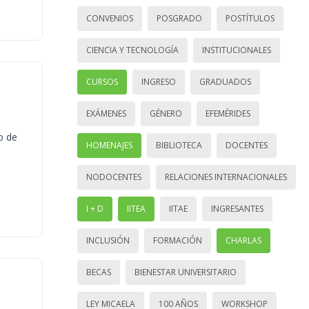
CONVENIOS
POSGRADO
POSTÍTULOS
CIENCIA Y TECNOLOGÍA
INSTITUCIONALES
CURSOS
INGRESO
GRADUADOS
EXÁMENES
GÉNERO
EFEMÉRIDES
o de
HOMENAJES
BIBLIOTECA
DOCENTES
NODOCENTES
RELACIONES INTERNACIONALES
I + D
IITEA
IITAE
INGRESANTES
INCLUSIÓN
FORMACIÓN
CHARLAS
BECAS
BIENESTAR UNIVERSITARIO
LEY MICAELA
100 AÑOS
WORKSHOP