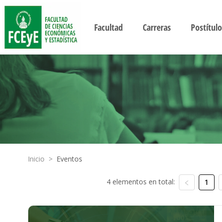
Facultad
Carreras
Postítulo
Inicio
>
Eventos
4 elementos en total:
1