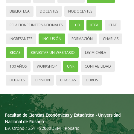
BIBLIOTECA
DOCENTES
NODOCENTES
RELACIONES INTERNACIONALES
I + D
IITEA
IITAE
INGRESANTES
INCLUSIÓN
FORMACIÓN
CHARLAS
BECAS
BIENESTAR UNIVERSITARIO
LEY MICAELA
100 AÑOS
WORKSHOP
UNR
CONTABILIDAD
DEBATES
OPINIÓN
CHARLAS
LIBROS
Facultad de Ciencias Económicas y Estadística - Universidad
Nacional de Rosario
Bv. Oroño 1261 - S2000DSM - Rosario