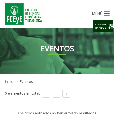
MENÚ
ACCESOS
RAPIDOS
EVENTOS
Inicio
>
Eventos
0 elementos en total:
1
Los filtros aplicados no han arrojado resultados