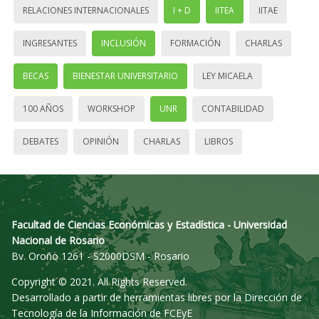
RELACIONES INTERNACIONALES
I + D
IITEA
IITAE
INGRESANTES
INCLUSIÓN
FORMACIÓN
CHARLAS
BECAS
BIENESTAR UNIVERSITARIO
LEY MICAELA
100 AÑOS
WORKSHOP
UNR
CONTABILIDAD
DEBATES
OPINIÓN
CHARLAS
LIBROS
Facultad de Ciencias Económicas y Estadística - Universidad
Nacional de Rosario
Bv. Oroño 1261 - S2000DSM - Rosario
Copyright © 2021. All Rights Reserved.
Desarrollado a partir de herramientas libres por la Dirección de
Tecnología de la Información de FCEyE