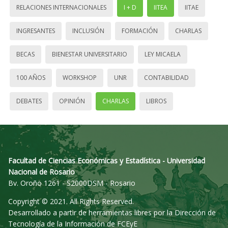
RELACIONES INTERNACIONALES
I + D
IITEA
IITAE
INGRESANTES
INCLUSIÓN
FORMACIÓN
CHARLAS
BECAS
BIENESTAR UNIVERSITARIO
LEY MICAELA
100 AÑOS
WORKSHOP
UNR
CONTABILIDAD
DEBATES
OPINIÓN
CHARLAS
LIBROS
Facultad de Ciencias Económicas y Estadística - Universidad
Nacional de Rosario
Bv. Oroño 1261 - S2000DSM - Rosario
Copyright © 2021. All Rights Reserved.
Desarrollado a partir de herramientas libres por la Dirección de
Tecnología de la Información de FCEyE