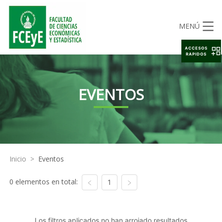
MENÚ
ACCESOS
RAPIDOS
EVENTOS
Inicio
>
Eventos
0 elementos en total:
1
Los filtros aplicados no han arrojado resultados