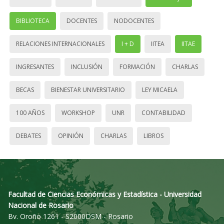
BIBLIOTECA
DOCENTES
NODOCENTES
RELACIONES INTERNACIONALES
I + D
IITEA
IITAE
INGRESANTES
INCLUSIÓN
FORMACIÓN
CHARLAS
BECAS
BIENESTAR UNIVERSITARIO
LEY MICAELA
100 AÑOS
WORKSHOP
UNR
CONTABILIDAD
DEBATES
OPINIÓN
CHARLAS
LIBROS
Facultad de Ciencias Económicas y Estadística - Universidad
Nacional de Rosario
Bv. Oroño 1261 - S2000DSM - Rosario