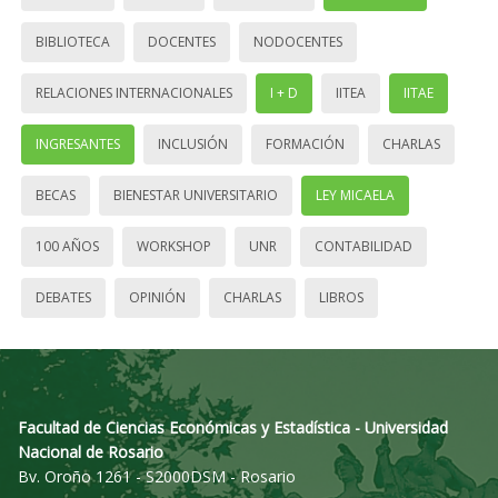
BIBLIOTECA
DOCENTES
NODOCENTES
RELACIONES INTERNACIONALES
I + D
IITEA
IITAE
INGRESANTES
INCLUSIÓN
FORMACIÓN
CHARLAS
BECAS
BIENESTAR UNIVERSITARIO
LEY MICAELA
100 AÑOS
WORKSHOP
UNR
CONTABILIDAD
DEBATES
OPINIÓN
CHARLAS
LIBROS
Facultad de Ciencias Económicas y Estadística - Universidad
Nacional de Rosario
Bv. Oroño 1261 - S2000DSM - Rosario