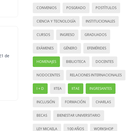
CONVENIOS
POSGRADO
POSTÍTULOS
CIENCIA Y TECNOLOGÍA
INSTITUCIONALES
CURSOS
INGRESO
GRADUADOS
EXÁMENES
GÉNERO
EFEMÉRIDES
21 de
HOMENAJES
BIBLIOTECA
DOCENTES
NODOCENTES
RELACIONES INTERNACIONALES
I + D
IITEA
IITAE
INGRESANTES
INCLUSIÓN
FORMACIÓN
CHARLAS
BECAS
BIENESTAR UNIVERSITARIO
LEY MICAELA
100 AÑOS
WORKSHOP