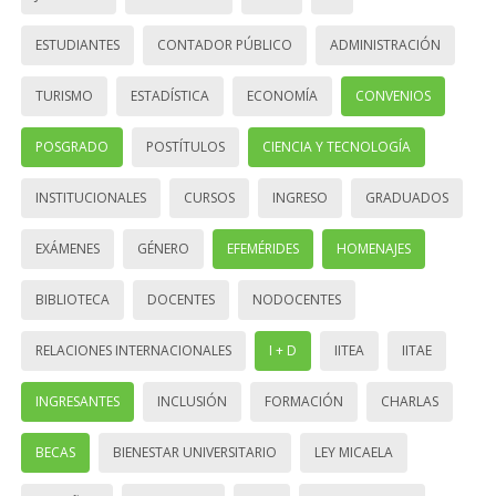
ESTUDIANTES
CONTADOR PÚBLICO
ADMINISTRACIÓN
TURISMO
ESTADÍSTICA
ECONOMÍA
CONVENIOS
POSGRADO
POSTÍTULOS
CIENCIA Y TECNOLOGÍA
INSTITUCIONALES
CURSOS
INGRESO
GRADUADOS
EXÁMENES
GÉNERO
EFEMÉRIDES
HOMENAJES
BIBLIOTECA
DOCENTES
NODOCENTES
RELACIONES INTERNACIONALES
I + D
IITEA
IITAE
INGRESANTES
INCLUSIÓN
FORMACIÓN
CHARLAS
BECAS
BIENESTAR UNIVERSITARIO
LEY MICAELA