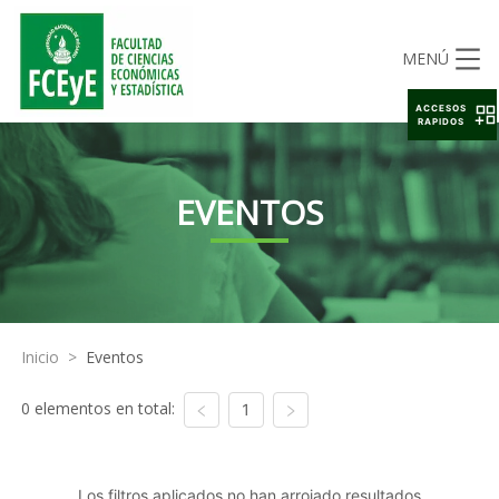
MENÚ
ACCESOS
RAPIDOS
EVENTOS
Inicio
>
Eventos
0 elementos en total:
1
Los filtros aplicados no han arrojado resultados