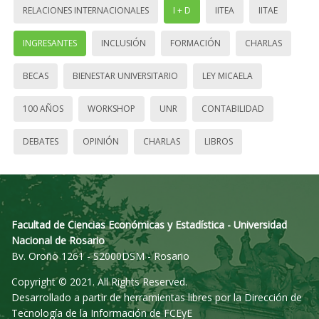
RELACIONES INTERNACIONALES
I + D
IITEA
IITAE
INGRESANTES
INCLUSIÓN
FORMACIÓN
CHARLAS
BECAS
BIENESTAR UNIVERSITARIO
LEY MICAELA
100 AÑOS
WORKSHOP
UNR
CONTABILIDAD
DEBATES
OPINIÓN
CHARLAS
LIBROS
Facultad de Ciencias Económicas y Estadística - Universidad
Nacional de Rosario
Bv. Oroño 1261 - S2000DSM - Rosario
Copyright © 2021. All Rights Reserved.
Desarrollado a partir de herramientas libres por la Dirección de
Tecnología de la Información de FCEyE