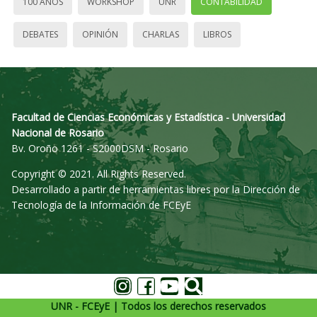
100 AÑOS
WORKSHOP
UNR
CONTABILIDAD
DEBATES
OPINIÓN
CHARLAS
LIBROS
Facultad de Ciencias Económicas y Estadística - Universidad
Nacional de Rosario
Bv. Oroño 1261 - S2000DSM - Rosario
Copyright © 2021. All Rights Reserved.
Desarrollado a partir de herramientas libres por la Dirección de
Tecnología de la Información de FCEyE
UNR - FCEyE | Todos los derechos reservados