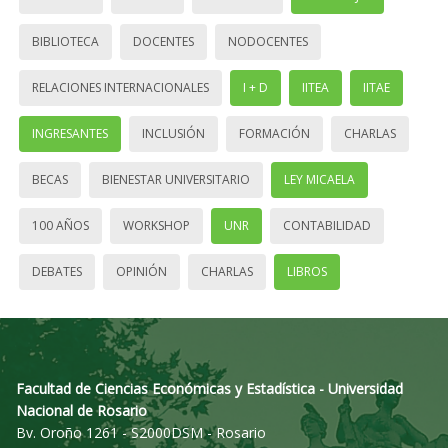
BIBLIOTECA
DOCENTES
NODOCENTES
RELACIONES INTERNACIONALES
I + D
IITEA
IITAE
INGRESANTES
INCLUSIÓN
FORMACIÓN
CHARLAS
BECAS
BIENESTAR UNIVERSITARIO
LEY MICAELA
100 AÑOS
WORKSHOP
UNR
CONTABILIDAD
DEBATES
OPINIÓN
CHARLAS
LIBROS
Facultad de Ciencias Económicas y Estadística - Universidad
Nacional de Rosario
Bv. Oroño 1261 - S2000DSM - Rosario