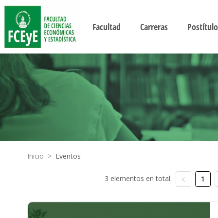
Facultad
Carreras
Postítulo
Inicio
>
Eventos
3 elementos en total:
1