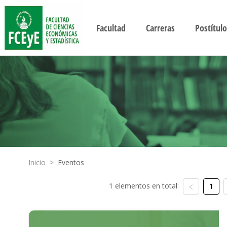
Facultad
Carreras
Postítulo
Inicio
>
Eventos
1 elementos en total:
1