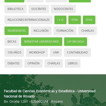
BIBLIOTECA
DOCENTES
NODOCENTES
RELACIONES INTERNACIONALES
I + D
IITEA
IITAE
INGRESANTES
INCLUSIÓN
FORMACIÓN
CHARLAS
BECAS
BIENESTAR UNIVERSITARIO
LEY MICAELA
100 AÑOS
WORKSHOP
UNR
CONTABILIDAD
DEBATES
OPINIÓN
CHARLAS
LIBROS
Facultad de Ciencias Económicas y Estadística - Universidad
Nacional de Rosario
Bv. Oroño 1261 - S2000DSM - Rosario