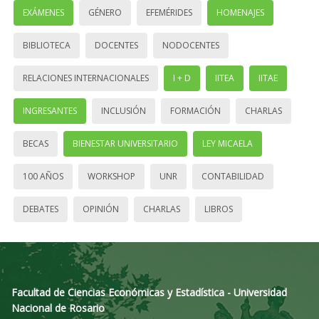
EXÁMENES
GÉNERO
EFEMÉRIDES
HOMENAJES
BIBLIOTECA
DOCENTES
NODOCENTES
RELACIONES INTERNACIONALES
I + D
IITEA
IITAE
INGRESANTES
INCLUSIÓN
FORMACIÓN
CHARLAS
BECAS
BIENESTAR UNIVERSITARIO
LEY MICAELA
100 AÑOS
WORKSHOP
UNR
CONTABILIDAD
DEBATES
OPINIÓN
CHARLAS
LIBROS
Facultad de Ciencias Económicas y Estadística - Universidad
Nacional de Rosario