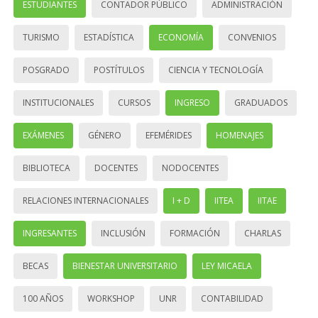
ESTUDIANTES
CONTADOR PÚBLICO
ADMINISTRACIÓN
TURISMO
ESTADÍSTICA
ECONOMÍA
CONVENIOS
POSGRADO
POSTÍTULOS
CIENCIA Y TECNOLOGÍA
INSTITUCIONALES
CURSOS
INGRESO
GRADUADOS
EXÁMENES
GÉNERO
EFEMÉRIDES
HOMENAJES
BIBLIOTECA
DOCENTES
NODOCENTES
RELACIONES INTERNACIONALES
I + D
IITEA
IITAE
INGRESANTES
INCLUSIÓN
FORMACIÓN
CHARLAS
BECAS
BIENESTAR UNIVERSITARIO
LEY MICAELA
100 AÑOS
WORKSHOP
UNR
CONTABILIDAD