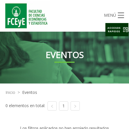
MENÚ
ACCESOS
RAPIDOS
EVENTOS
Inicio
>
Eventos
0 elementos en total:
1
Los filtros aplicados no han arrojado resultados