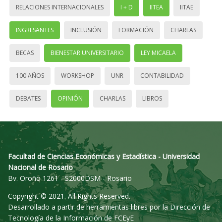
RELACIONES INTERNACIONALES
I + D
IITEA
IITAE
INGRESANTES
INCLUSIÓN
FORMACIÓN
CHARLAS
BECAS
BIENESTAR UNIVERSITARIO
LEY MICAELA
100 AÑOS
WORKSHOP
UNR
CONTABILIDAD
DEBATES
OPINIÓN
CHARLAS
LIBROS
Facultad de Ciencias Económicas y Estadística - Universidad
Nacional de Rosario
Bv. Oroño 1261 - S2000DSM - Rosario
Copyright © 2021. All Rights Reserved.
Desarrollado a partir de herramientas libres por la Dirección de
Tecnología de la Información de FCEyE