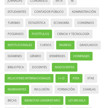
JORNADAS
CONGRESOS
IIATA
IIE
ESTUDIANTES
CONTADOR PÚBLICO
ADMINISTRACIÓN
TURISMO
ESTADÍSTICA
ECONOMÍA
CONVENIOS
POSGRADO
POSTÍTULOS
CIENCIA Y TECNOLOGÍA
INSTITUCIONALES
CURSOS
INGRESO
GRADUADOS
EXÁMENES
GÉNERO
EFEMÉRIDES
HOMENAJES
BIBLIOTECA
DOCENTES
NODOCENTES
RELACIONES INTERNACIONALES
I + D
IITEA
IITAE
INGRESANTES
INCLUSIÓN
FORMACIÓN
CHARLAS
BECAS
BIENESTAR UNIVERSITARIO
LEY MICAELA