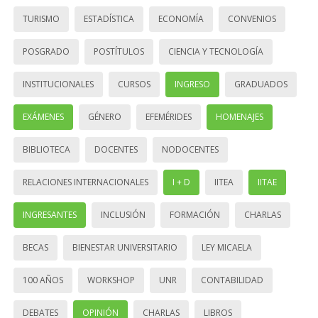
TURISMO
ESTADÍSTICA
ECONOMÍA
CONVENIOS
POSGRADO
POSTÍTULOS
CIENCIA Y TECNOLOGÍA
INSTITUCIONALES
CURSOS
INGRESO
GRADUADOS
EXÁMENES
GÉNERO
EFEMÉRIDES
HOMENAJES
BIBLIOTECA
DOCENTES
NODOCENTES
RELACIONES INTERNACIONALES
I + D
IITEA
IITAE
INGRESANTES
INCLUSIÓN
FORMACIÓN
CHARLAS
BECAS
BIENESTAR UNIVERSITARIO
LEY MICAELA
100 AÑOS
WORKSHOP
UNR
CONTABILIDAD
DEBATES
OPINIÓN
CHARLAS
LIBROS