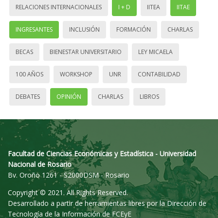
RELACIONES INTERNACIONALES
I + D
IITEA
IITAE
INGRESANTES
INCLUSIÓN
FORMACIÓN
CHARLAS
BECAS
BIENESTAR UNIVERSITARIO
LEY MICAELA
100 AÑOS
WORKSHOP
UNR
CONTABILIDAD
DEBATES
OPINIÓN
CHARLAS
LIBROS
Facultad de Ciencias Económicas y Estadística - Universidad
Nacional de Rosario
Bv. Oroño 1261 - S2000DSM - Rosario
Copyright © 2021. All Rights Reserved.
Desarrollado a partir de herramientas libres por la Dirección de
Tecnología de la Información de FCEyE