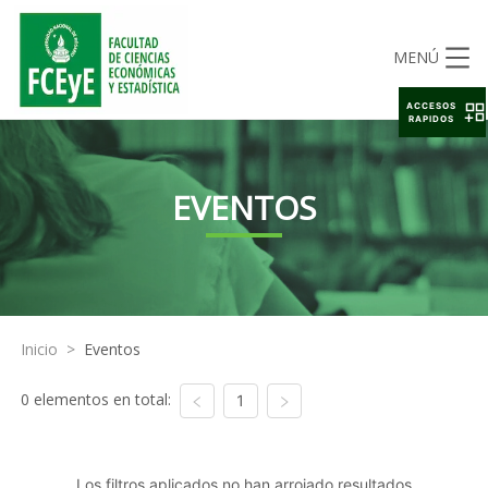
MENÚ
ACCESOS
RAPIDOS
EVENTOS
Inicio
>
Eventos
0 elementos en total:
1
Los filtros aplicados no han arrojado resultados