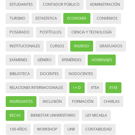
ESTUDIANTES
CONTADOR PÚBLICO
ADMINISTRACIÓN
TURISMO
ESTADÍSTICA
ECONOMÍA
CONVENIOS
POSGRADO
POSTÍTULOS
CIENCIA Y TECNOLOGÍA
INSTITUCIONALES
CURSOS
INGRESO
GRADUADOS
EXÁMENES
GÉNERO
EFEMÉRIDES
HOMENAJES
BIBLIOTECA
DOCENTES
NODOCENTES
RELACIONES INTERNACIONALES
I + D
IITEA
IITAE
INGRESANTES
INCLUSIÓN
FORMACIÓN
CHARLAS
BECAS
BIENESTAR UNIVERSITARIO
LEY MICAELA
100 AÑOS
WORKSHOP
UNR
CONTABILIDAD