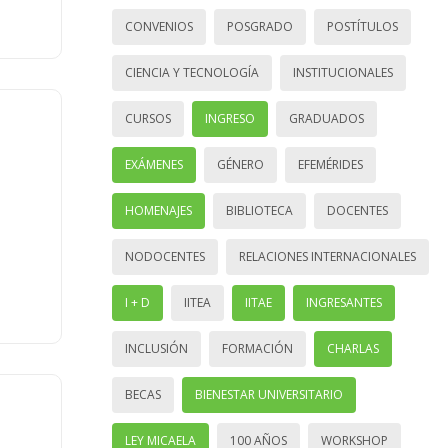
CONVENIOS
POSGRADO
POSTÍTULOS
CIENCIA Y TECNOLOGÍA
INSTITUCIONALES
CURSOS
INGRESO
GRADUADOS
EXÁMENES
GÉNERO
EFEMÉRIDES
HOMENAJES
BIBLIOTECA
DOCENTES
NODOCENTES
RELACIONES INTERNACIONALES
I + D
IITEA
IITAE
INGRESANTES
INCLUSIÓN
FORMACIÓN
CHARLAS
BECAS
BIENESTAR UNIVERSITARIO
LEY MICAELA
100 AÑOS
WORKSHOP