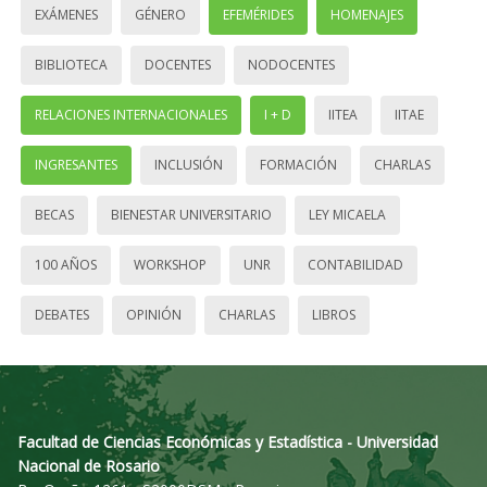
EXÁMENES
GÉNERO
EFEMÉRIDES
HOMENAJES
BIBLIOTECA
DOCENTES
NODOCENTES
RELACIONES INTERNACIONALES
I + D
IITEA
IITAE
INGRESANTES
INCLUSIÓN
FORMACIÓN
CHARLAS
BECAS
BIENESTAR UNIVERSITARIO
LEY MICAELA
100 AÑOS
WORKSHOP
UNR
CONTABILIDAD
DEBATES
OPINIÓN
CHARLAS
LIBROS
Facultad de Ciencias Económicas y Estadística - Universidad
Nacional de Rosario