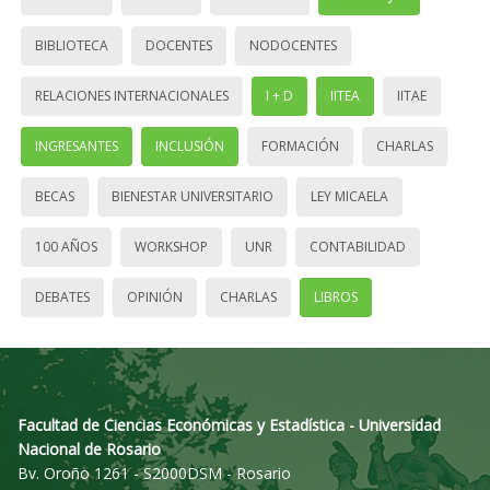
BIBLIOTECA
DOCENTES
NODOCENTES
RELACIONES INTERNACIONALES
I + D
IITEA
IITAE
INGRESANTES
INCLUSIÓN
FORMACIÓN
CHARLAS
BECAS
BIENESTAR UNIVERSITARIO
LEY MICAELA
100 AÑOS
WORKSHOP
UNR
CONTABILIDAD
DEBATES
OPINIÓN
CHARLAS
LIBROS
Facultad de Ciencias Económicas y Estadística - Universidad
Nacional de Rosario
Bv. Oroño 1261 - S2000DSM - Rosario