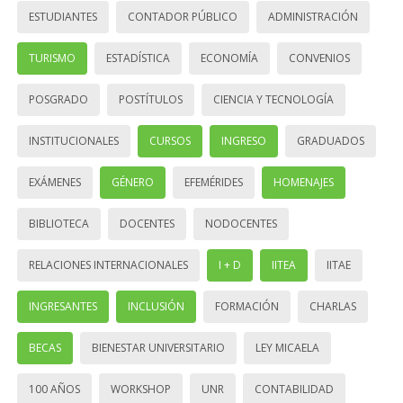
ESTUDIANTES
CONTADOR PÚBLICO
ADMINISTRACIÓN
TURISMO
ESTADÍSTICA
ECONOMÍA
CONVENIOS
POSGRADO
POSTÍTULOS
CIENCIA Y TECNOLOGÍA
INSTITUCIONALES
CURSOS
INGRESO
GRADUADOS
EXÁMENES
GÉNERO
EFEMÉRIDES
HOMENAJES
BIBLIOTECA
DOCENTES
NODOCENTES
RELACIONES INTERNACIONALES
I + D
IITEA
IITAE
INGRESANTES
INCLUSIÓN
FORMACIÓN
CHARLAS
BECAS
BIENESTAR UNIVERSITARIO
LEY MICAELA
100 AÑOS
WORKSHOP
UNR
CONTABILIDAD