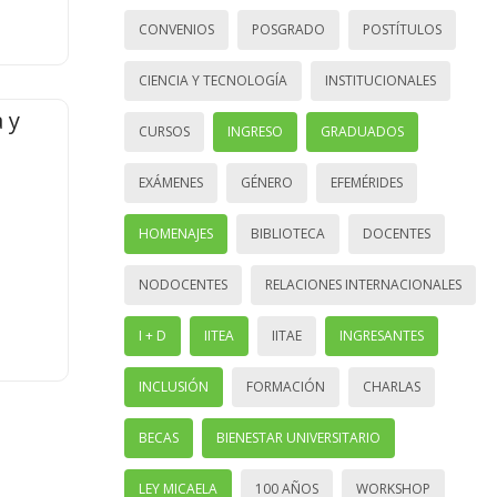
CONVENIOS
POSGRADO
POSTÍTULOS
CIENCIA Y TECNOLOGÍA
INSTITUCIONALES
 y
CURSOS
INGRESO
GRADUADOS
EXÁMENES
GÉNERO
EFEMÉRIDES
HOMENAJES
BIBLIOTECA
DOCENTES
NODOCENTES
RELACIONES INTERNACIONALES
I + D
IITEA
IITAE
INGRESANTES
INCLUSIÓN
FORMACIÓN
CHARLAS
BECAS
BIENESTAR UNIVERSITARIO
LEY MICAELA
100 AÑOS
WORKSHOP