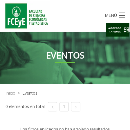
MENÚ
ACCESOS
RAPIDOS
EVENTOS
Inicio
>
Eventos
0 elementos en total:
1
Los filtros aplicados no han arrojado resultados