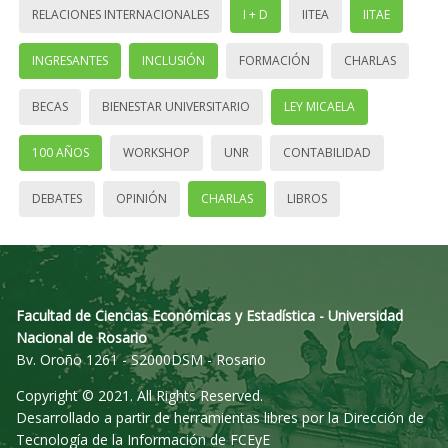
RELACIONES INTERNACIONALES
I + D
IITEA
IITAE
INGRESANTES
INCLUSIÓN
FORMACIÓN
CHARLAS
BECAS
BIENESTAR UNIVERSITARIO
LEY MICAELA
100 AÑOS
WORKSHOP
UNR
CONTABILIDAD
DEBATES
OPINIÓN
CHARLAS
LIBROS
Facultad de Ciencias Económicas y Estadística - Universidad
Nacional de Rosario
Bv. Oroño 1261 - S2000DSM - Rosario
Copyright © 2021. All Rights Reserved.
Desarrollado a partir de herramientas libres por la Dirección de
Tecnología de la Información de FCEyE