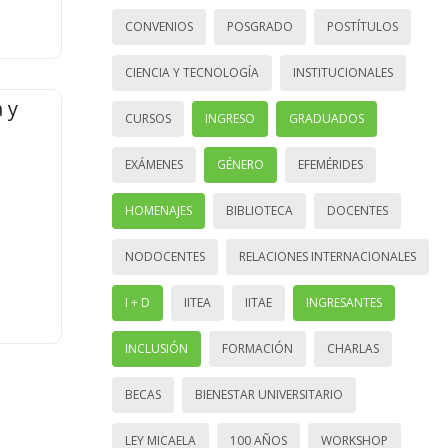
CONVENIOS
POSGRADO
POSTÍTULOS
CIENCIA Y TECNOLOGÍA
INSTITUCIONALES
 y
CURSOS
INGRESO
GRADUADOS
EXÁMENES
GÉNERO
EFEMÉRIDES
HOMENAJES
BIBLIOTECA
DOCENTES
NODOCENTES
RELACIONES INTERNACIONALES
I + D
IITEA
IITAE
INGRESANTES
INCLUSIÓN
FORMACIÓN
CHARLAS
BECAS
BIENESTAR UNIVERSITARIO
LEY MICAELA
100 AÑOS
WORKSHOP