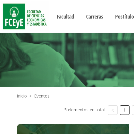
Facultad
Carreras
Postítulo
Inicio
>
Eventos
5 elementos en total:
1