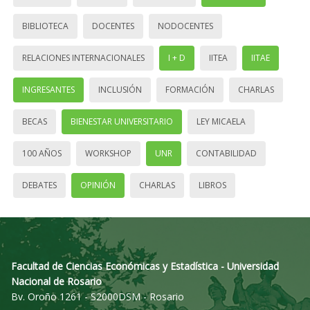
BIBLIOTECA
DOCENTES
NODOCENTES
RELACIONES INTERNACIONALES
I + D
IITEA
IITAE
INGRESANTES
INCLUSIÓN
FORMACIÓN
CHARLAS
BECAS
BIENESTAR UNIVERSITARIO
LEY MICAELA
100 AÑOS
WORKSHOP
UNR
CONTABILIDAD
DEBATES
OPINIÓN
CHARLAS
LIBROS
Facultad de Ciencias Económicas y Estadística - Universidad
Nacional de Rosario
Bv. Oroño 1261 - S2000DSM - Rosario