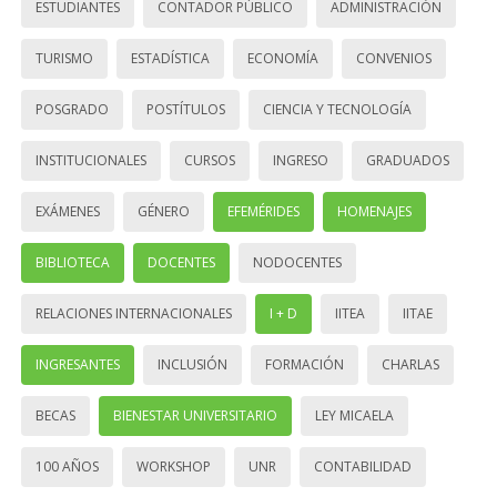
ESTUDIANTES
CONTADOR PÚBLICO
ADMINISTRACIÓN
TURISMO
ESTADÍSTICA
ECONOMÍA
CONVENIOS
POSGRADO
POSTÍTULOS
CIENCIA Y TECNOLOGÍA
INSTITUCIONALES
CURSOS
INGRESO
GRADUADOS
EXÁMENES
GÉNERO
EFEMÉRIDES
HOMENAJES
BIBLIOTECA
DOCENTES
NODOCENTES
RELACIONES INTERNACIONALES
I + D
IITEA
IITAE
INGRESANTES
INCLUSIÓN
FORMACIÓN
CHARLAS
BECAS
BIENESTAR UNIVERSITARIO
LEY MICAELA
100 AÑOS
WORKSHOP
UNR
CONTABILIDAD